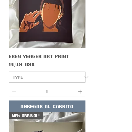
Eren Yeager Art Print
Precio
14,49 US$
Agregar al carrito
New Arrival!