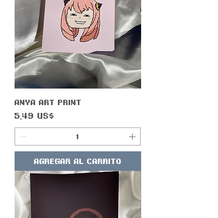
Anya Art print
Precio
5,49 US$
Agregar al carrito