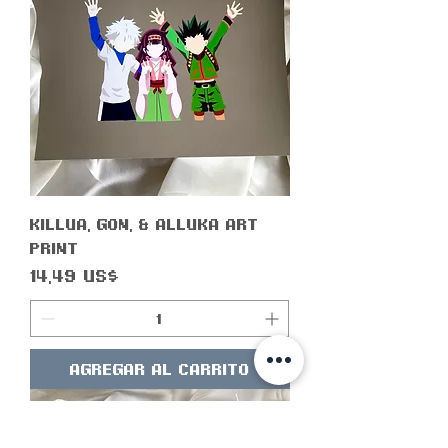
Killua, Gon, & Alluka Art
Print
Precio
14,49 US$
Agregar al carrito