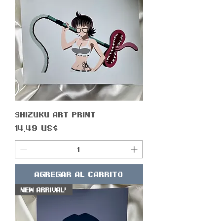
Shizuku Art Print
Precio
14,49 US$
Agregar al carrito
New Arrival!