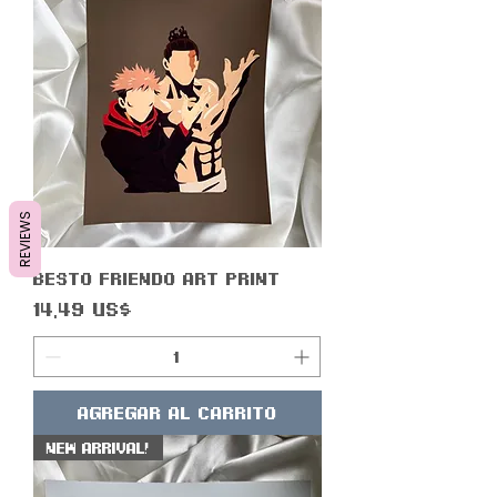
REVIEWS
Besto Friendo Art Print
Precio
14,49 US$
Agregar al carrito
New Arrival!