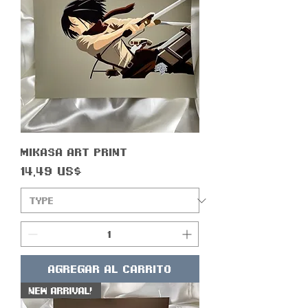
Mikasa Art Print
Precio
14,49 US$
Agregar al carrito
New Arrival!