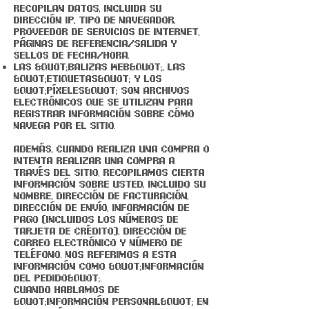
recopilan datos, incluida su
dirección IP, tipo de navegador,
proveedor de servicios de Internet,
páginas de referencia/salida y
sellos de fecha/hora.
Las &quot;balizas web&quot;, las
&quot;etiquetas&quot; y los
&quot;píxeles&quot; son archivos
electrónicos que se utilizan para
registrar información sobre cómo
navega por el Sitio.
Además, cuando realiza una compra o
intenta realizar una compra a
través del Sitio, recopilamos cierta
información sobre usted, incluido su
nombre, dirección de facturación,
dirección de envío, información de
pago (incluidos los números de
tarjeta de crédito), dirección de
correo electrónico y número de
teléfono. Nos referimos a esta
información como &quot;Información
del pedido&quot;.
Cuando hablamos de
&quot;Información personal&quot; en