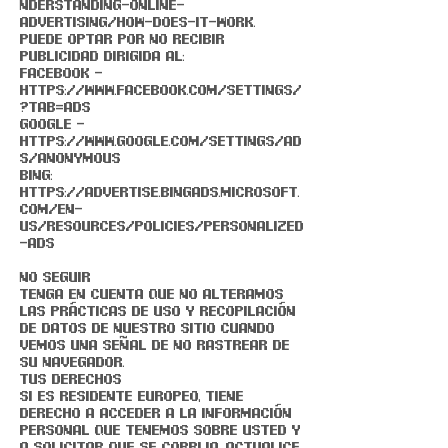
nderstanding-online-
advertising/how-does-it-work.
Puede optar por no recibir
publicidad dirigida al:
FACEBOOK -
https://www.facebook.com/settings/
?tab=ads
GOOGLE -
https://www.google.com/settings/ad
s/anonymous
BING:
https://advertise.bingads.microsoft.
com/en-
us/resources/policies/personalized
-ads
NO SEGUIR
Tenga en cuenta que no alteramos
las prácticas de uso y recopilación
de datos de nuestro Sitio cuando
vemos una señal de No rastrear de
su navegador.
TUS DERECHOS
Si es residente europeo, tiene
derecho a acceder a la información
personal que tenemos sobre usted y
a solicitar que se corrija, actualice