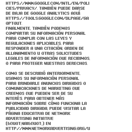
https://www.google.com/intl/en/poli
cies/privacy/.
También puede darse
de baja de Google Analytics aquí:
https://tools.google.com/dlpage/ga
optout.
Finalmente, también podemos
compartir su información personal
para cumplir con las leyes y
regulaciones aplicables, para
responder a una citación, orden de
allanamiento u otras solicitudes
legales de información que recibimos,
o para proteger nuestros derechos.
Como se describió anteriormente,
usamos su información personal
para brindarle anuncios dirigidos o
comunicaciones de marketing que
creemos que pueden ser de su
interés. Para obtener más
información sobre cómo funciona la
publicidad dirigida, puede visitar la
página educativa de Network
Advertising Initiative
(&quot;NAI&quot;) en
http://www.networkadvertising.org/u