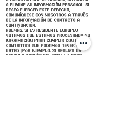
o elimine su información personal. Si
desea ejercer este derecho,
comuníquese con nosotros a través
de la información de contacto a
continuación.
Además, si es residente europeo,
notamos que estamos procesando su
información para cumplir con los
contratos que podamos tener con
usted (por ejemplo, si realiza un
pedido a través del Sitio), o para
perseguir nuestros intereses
comerciales legítimos enumerados
anteriormente. Además, tenga en
cuenta que su información se
transferirá fuera de Europa,
incluidos Canadá y los Estados
Unidos.
RETENCIÓN DE DATOS
Cuando realiza un pedido a través
del Sitio, mantendremos la
Información de su pedido para
nuestros registros a menos y hasta
que nos solicite que eliminemos esta
información.