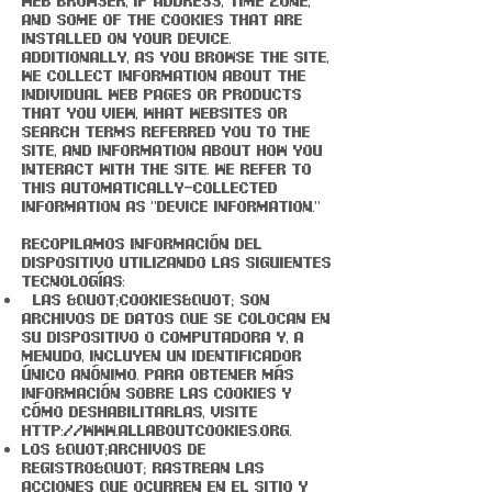
web browser, IP address, time zone,
and some of the cookies that are
installed on your device.
Additionally, as you browse the Site,
we collect information about the
individual web pages or products
that you view, what websites or
search terms referred you to the
Site, and information about how you
interact with the Site. We refer to
this automatically-collected
information as “Device Information.”
Recopilamos información del
dispositivo utilizando las siguientes
tecnologías:
Las &quot;cookies&quot; son
archivos de datos que se colocan en
su dispositivo o computadora y, a
menudo, incluyen un identificador
único anónimo. Para obtener más
información sobre las cookies y
cómo deshabilitarlas, visite
http://www.allaboutcookies.org
.
Los &quot;archivos de
registro&quot; rastrean las
acciones que ocurren en el Sitio y