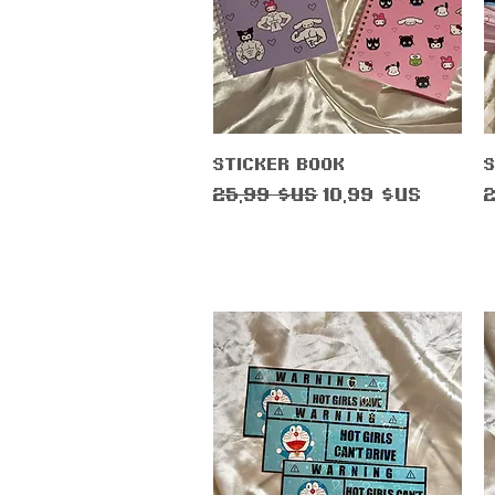
Aperçu rapide
Sticker Book
S
Prix original
Prix promotion
P
25,99 $US
10,99 $US