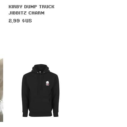
Aperçu rapide
Kirby Dump Truck
Jibbitz Charm
tionnel
Prix
2,99 $US