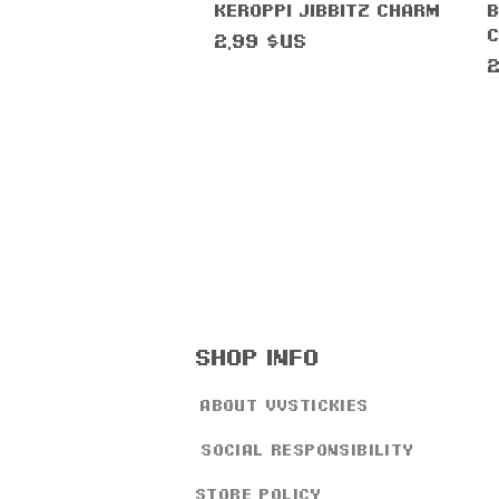
Aperçu rapide
Keroppi Jibbitz Charm
B
Prix
2,99 $US
P
2
shop info
about vvstickies
Social responsibility
store policy