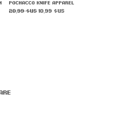
Aperçu rapide
m
Pochacco Knife Apparel
Prix original
Prix promotionnel
20,99 $US
10,99 $US
are