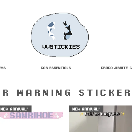
ems
Car Essentials
Croco Jibbitz 
ar Warning sticke
New Arrival!
New Arrival!