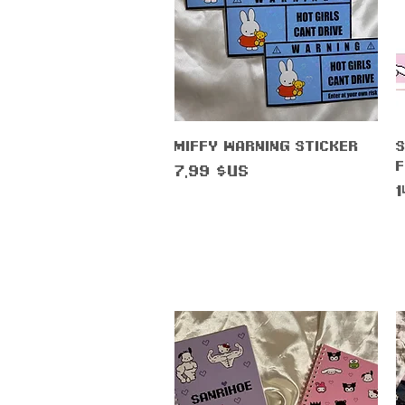
Aperçu rapide
Miffy Warning Sticker
S
Prix
7,99 $US
P
1