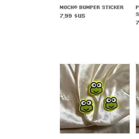
Aperçu rapide
M0ch@ Bumper Sticker
S
Prix
7,99 $US
P
7