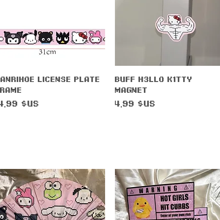
Aperçu rapide
Aperçu rapide
anrihoe License Plate
Buff H3llo K1tty
Frame
Magnet
rix
Prix
4,99 $US
4,99 $US