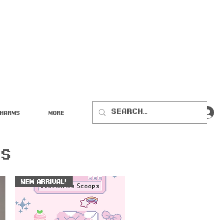
Charms
More
rs
New Arrival!