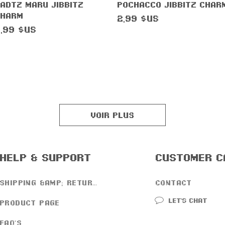
Aperçu rapide
Aperçu rapide
adtz Maru Jibbitz
Pochacco Jibbitz Char
Charm
Prix
2,99 $US
rix
,99 $US
Voir plus
help & support
customer c
shipping &amp; returns
contact
Let’s chat
product page
faq's