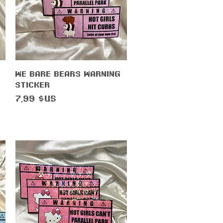
Aperçu rapide
We Bare Bears Warning
Sticker
Prix
7,99 $US