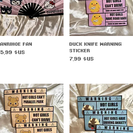
Aperçu rapide
Aperçu rapide
anrihoe Fan
Duck Knife Warning
Sticker
nel
rix
25,99 $US
Prix
7,99 $US