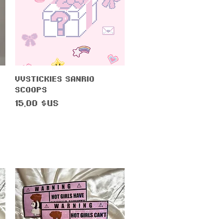
Aperçu rapide
VVstickies Sanrio
Scoops
Prix
15,00 $US