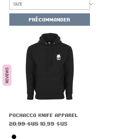
Précommander
REVIEWS
Pochacco Knife Apparel
Prix original
Prix promotionnel
20,99 $US
10,99 $US