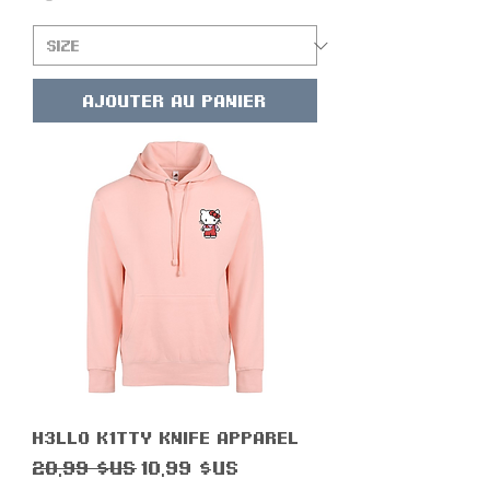
Ajouter au panier
H3ll0 K1tty Knife Apparel
Prix original
Prix promotionnel
20,99 $US
10,99 $US