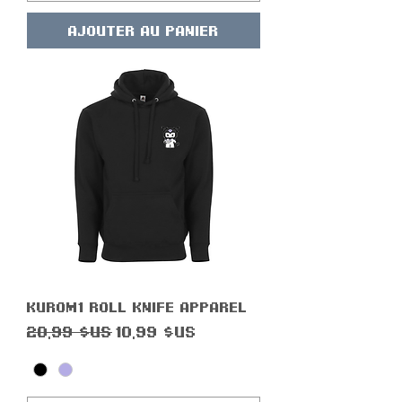
Ajouter au panier
Kur0m1 R0ll Knife Apparel
Prix original
Prix promotionnel
20,99 $US
10,99 $US