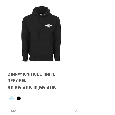
C1nn@m0n R0ll Knife
Apparel
Prix original
Prix promotionnel
20,99 $US
10,99 $US