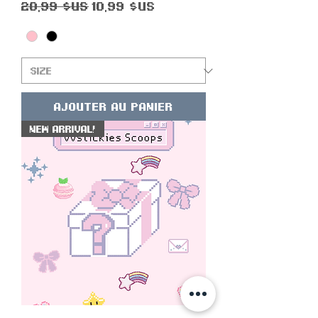
Prix original
Prix promotionnel
20,99 $US
10,99 $US
Ajouter au panier
New Arrival!